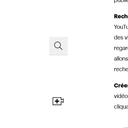
publi
Rech
YouTu
des v
regar
allon
reche
Crée
vidéo
cliqu