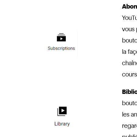
Abon
YouTu
vous 
bouto
la fa
chaîn
cours
Bibl
bouto
les a
regar