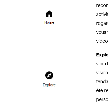
recom
activ
regar
vous 
vidéo
Expl
voir 
visio
tenda
été r
perso