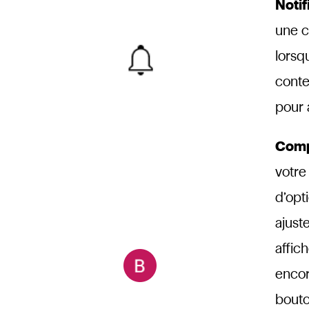
Notif
une c
lorsq
conte
pour 
Com
votre
d’opt
ajust
affic
encor
bouto